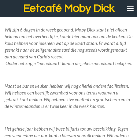
Eetcafé Moby Dick
Ga
direct
naar
de
Wij zijn 6 dagen in de week geopend. Moby Dick staat niet alleen
hoofdinhoud
bekend om het overheerlijke, koude bier maar ook om de keuken. De
koks hebben voor iedereen wat op de kaart staan.
Er wordt altijd
gesnakt naar de zelfgemaakte saté die nog steeds wordt gemaakt
aan de hand van Carlo's recept.
Onder het kopje ''menukaart'' kunt u de gehele menukaart bekijken.
Naast de bar en keuken hebben wij nog allerlei andere faciliteiten.
Wij hebben een heerlijk zwembad voor ons terras waarvan u
gebruik kunt maken. Wij hebben live voetbal op grootscherm en in
de wintermaanden is er twee keer in de week kaarten.
Het gehele jaar hebben wij twee biljarts tot uw beschikking. Tegen
een vergoeding per uur, kunt u hiervan gebruik maken. Wij raden u