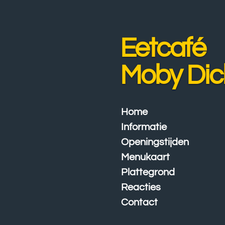
Ga
direct
naar
Eetcafé
de
hoofdinhoud
Moby Dic
Home
Informatie
Openingstijden
Menukaart
Plattegrond
Reacties
Contact