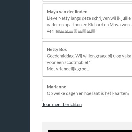
Maya van der linden
Lieve Netty langs deze schrijven wil ik julli
vader en opa Toon en Richard en Maya wensen 
verlies🙏🙏🙏🏼🙏🏼🙏🏼
Hetty Bos
Goedemiddag. Wij willen graag bij u op vakan
voor een scootmobiel?
Met vriendelijk groet.
Marianne
Op welke dagen en hoe laat is het kaarten?
Toon meer berichten